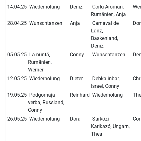
14.04.25
Wiederholung
Deniz
Corlu Aromân,
Wer
Rumänien, Anja
28.04.25
Wunschtanzen
Anja
Carnaval de
Dor
Lanz,
Baskenland,
Deniz
05.05.25
La nuntă,
Conny
Wunschtanzen
Den
Rumänien,
Werner
12.05.25
Wiederholung
Dieter
Debka inbar,
Chri
Israel, Conny
19.05.25
Podgornaja
Reinhard
Wiederholung
The
verba, Russland,
Conny
26.05.25
Wiederholung
Dora
Sárközi
Con
Karikazó, Ungarn,
Thea