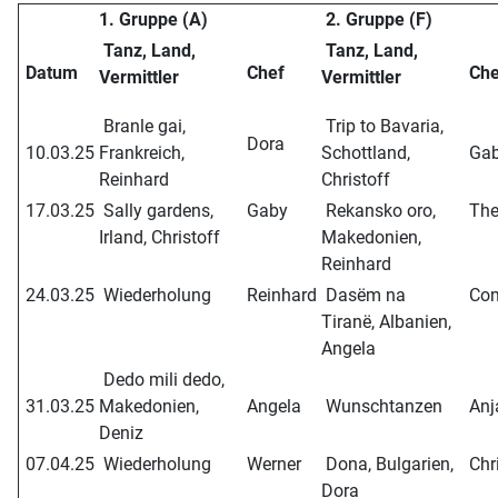
1. Gruppe (A)
2. Gruppe (F)
Tanz, Land,
Tanz, Land,
Datum
Chef
Ch
Vermittler
Vermittler
Branle gai,
Trip to Bavaria,
Dora
10.03.25
Frankreich,
Schottland,
Ga
Reinhard
Christoff
17.03.25
Sally gardens,
Gaby
Rekansko oro,
The
Irland, Christoff
Makedonien,
Reinhard
24.03.25
Wiederholung
Reinhard
Dasëm na
Con
Tiranë, Albanien,
Angela
Dedo mili dedo,
31.03.25
Makedonien,
Angela
Wunschtanzen
Anj
Deniz
07.04.25
Wiederholung
Werner
Dona, Bulgarien,
Chri
Dora