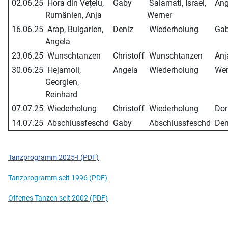
02.06.25
Hora din Vețelu,
Gaby
Salamati, Israel,
Ang
Rumänien, Anja
Werner
16.06.25
Arap, Bulgarien,
Deniz
Wiederholung
Ga
Angela
23.06.25
Wunschtanzen
Christoff
Wunschtanzen
Anj
30.06.25
Hejamoli,
Angela
Wiederholung
Wer
Georgien,
Reinhard
07.07.25
Wiederholung
Christoff
Wiederholung
Dor
14.07.25
Abschlussfeschd
Gaby
Abschlussfeschd
Den
Tanzprogramm 2025-I (PDF)
Tanzprogramm seit 1996 (PDF)
Offenes Tanzen seit 2002 (PDF)